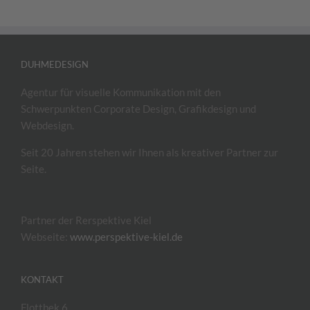
DUHMEDESIGN
Agentur für visuelle Kommunikation mit den
Schwerpunkten Corporate Design, Grafikdesign und
Webdesign.
Seit 20 Jahren stehen wir Ihnen als kreativer Partner zur
Seite.
Partner der Rerspektive Kiel
Webseite:
www.perspektive-kiel.de
KONTAKT
Flottbek 6