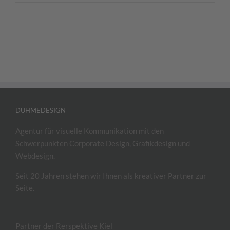
DUHMEDESIGN
Agentur für visuelle Kommunikation mit den
Schwerpunkten Corporate Design, Grafikdesign und
Webdesign.
Seit 20 Jahren stehen wir Ihnen als kreativer Partner zur
Seite.
Partner der Rerspektive Kiel