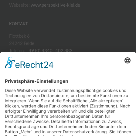
Webseite:
www.perspektive-kiel.de
KONTAKT
Flottbek 6
24242 Felde
Telefon:
+49 (0) 4340 . 402 883
Handy:
+49 (0) 170 . 583 90 54
E-Mail:
mail@carsten-duhme.de
Webseite:
www.carsten-duhme.de
LEISTUNGEN
Corporate Design Grafikdesign Webdesign Illustration
Briefbogen Visitenkarte Werbung Broschüre Flyer Folder
Prospekt Anzeige Katalog Formular Plakat Postkarte
Mailing Aufkleber Beschriftung Schilder Displaysystem