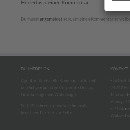
Hinterlasse einen Kommentar
Du musst
angemeldet
sein, um einen Kommentar schreibe
DUHMEDESIGN
KONTAKT
Agentur für visuelle Kommunikation mit
Flottbek 6
den Schwerpunkten Corporate Design,
24242 Fel
Grafikdesign und Webdesign.
Telefon:
+
Handy:
+4
Seit 20 Jahren stehen wir Ihnen als
E-Mail:
ma
kreativer Partner zur Seite.
Webseite