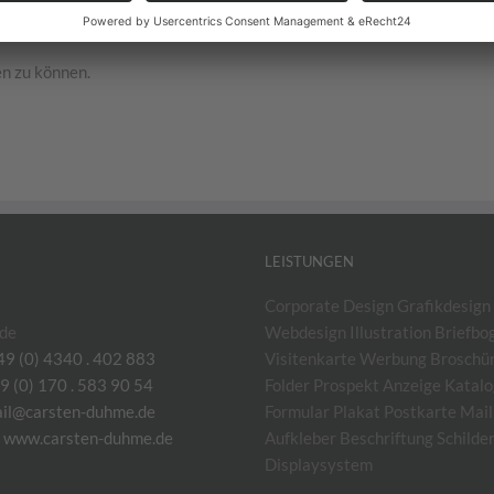
n zu können.
LEISTUNGEN
Corporate Design Grafikdesign
de
Webdesign Illustration Briefbo
49 (0) 4340 . 402 883
Visitenkarte Werbung Broschür
9 (0) 170 . 583 90 54
Folder Prospekt Anzeige Katal
il@carsten-duhme.de
Formular Plakat Postkarte Mail
:
www.carsten-duhme.de
Aufkleber Beschriftung Schilde
Displaysystem