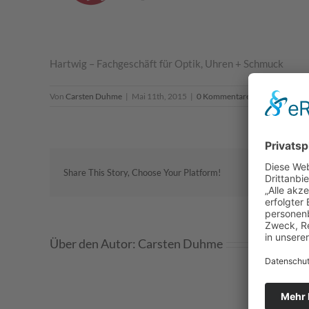
Hartwig – Fachgeschäft für Optik, Uhren + Schmuck
Von
Carsten Duhme
|
Mai 11th, 2015
|
0 Kommentare
Share This Story, Choose Your Platform!
Über den Autor:
Carsten Duhme