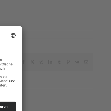
Facebook
X
Reddit
LinkedIn
Tumblr
Pinterest
Vk
E-
Mail