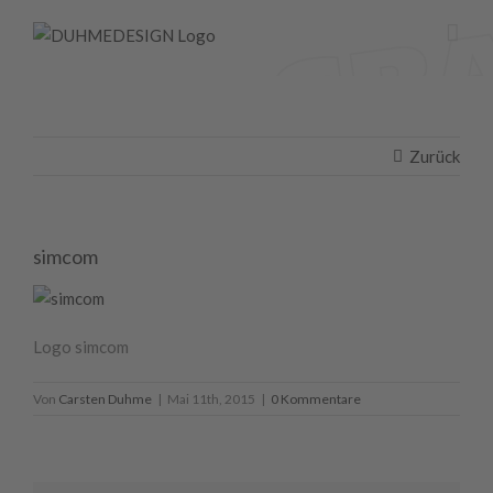
Zum
Inhalt
springen
Zurück
simcom
Logo simcom
Von
Carsten Duhme
|
Mai 11th, 2015
|
0 Kommentare