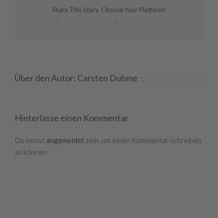
Share This Story, Choose Your Platform!
Facebook
X
Reddit
LinkedIn
Tumblr
Pinterest
Vk
E-
Mail
Über den Autor:
Carsten Duhme
Hinterlasse einen Kommentar
Du musst
angemeldet
sein, um einen Kommentar schreiben
zu können.