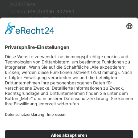
24242 Felde
Telefon:
+49 (0) 4340 . 402 883
Handy:
+49 (0) 170 . 583 90 54
E-Mail:
mail@carsten-duhme.de
Webseite:
www.carsten-duhme.de
LEISTUNGEN
Corporate Design Grafikdesign Webdesign Illustration
Briefbogen Visitenkarte Werbung Broschüre Flyer Folder
Prospekt Anzeige Katalog Formular Plakat Postkarte
Mailing Aufkleber Beschriftung Schilder Displaysystem
PRIVATSPHÄRE-EINSTELLUNGEN
Cookie-Einstellungen