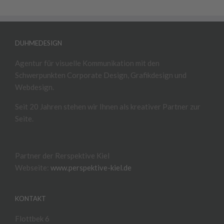
DUHMEDESIGN
Agentur für visuelle Kommunikation mit den
Schwerpunkten Corporate Design, Grafikdesign und
Webdesign.
Seit 20 Jahren stehen wir Ihnen als kreativer Partner zur
Seite.
Partner der Rerspektive Kiel
Webseite:
www.perspektive-kiel.de
KONTAKT
Flottbek 6